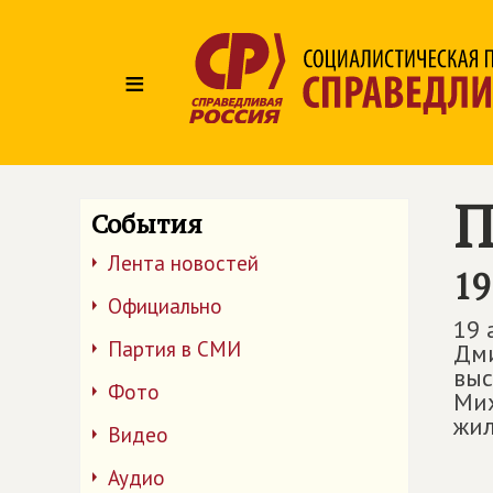
≡
П
События
Лента новостей
19
Официально
19 
Партия в СМИ
Дми
выс
Фото
Мих
жил
Видео
Аудио