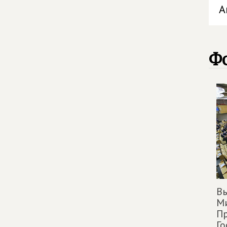
А
Ф
Вы
Ми
Пр
Го