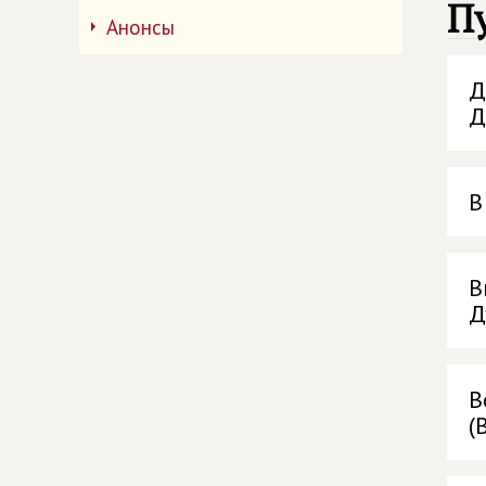
П
Анонсы
Д
Д
В
В
Д
В
(