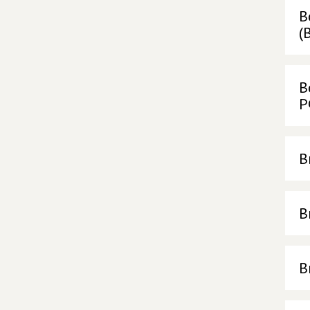
В
(
В
Р
В
В
В