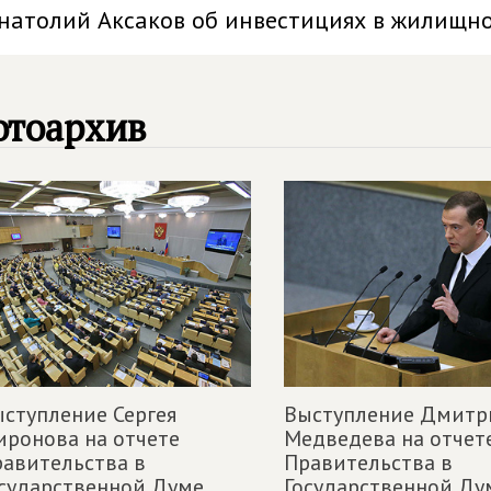
натолий Аксаков об инвестициях в жилищн
отоархив
ступление Сергея
Выступление Дмитр
ронова на отчете
Медведева на отчет
авительства в
Правительства в
сударственной Думе,
Государственной Ду