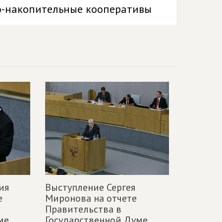
о-накопительные кооперативы
ия
Выступление Сергея
е
Миронова на отчете
Правительства в
ме,
Государственной Думе,