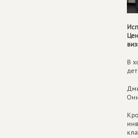
Исп
Цен
виз
В х
дет
Дми
Они
Кро
инв
кла