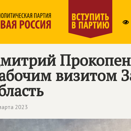
митрий Прокопенк
абочим визитом 
бласть
марта 2023