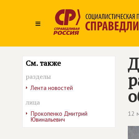
≡
Д
См. также
р
разделы
Лента новостей
о
лица
12 
Прокопенко Дмитрий
Ювинальевич